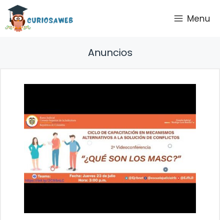
Saltar
Menu
al
contenido
Anuncios