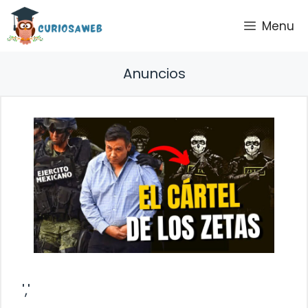
Saltar
Menu
al
contenido
Anuncios
','