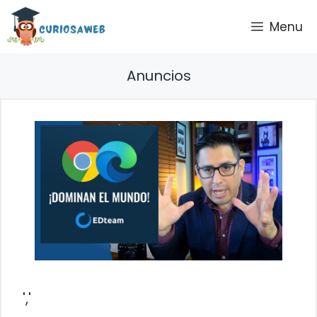
Saltar
Menu
al
contenido
Anuncios
','