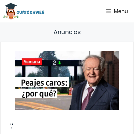
Saltar
Menu
al
contenido
Anuncios
','