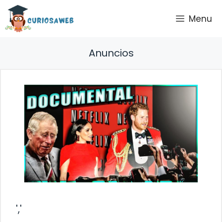
Saltar
Menu
al
contenido
Anuncios
','