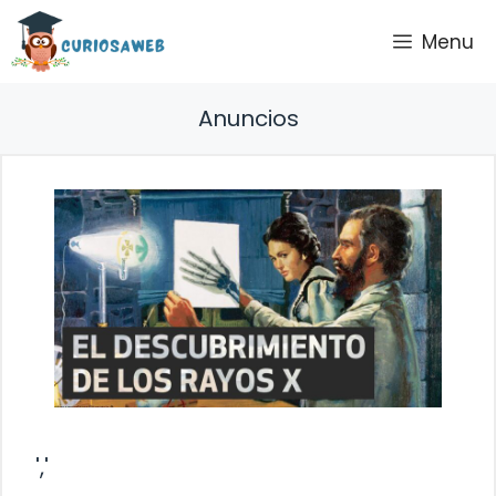
Saltar
Menu
al
contenido
Anuncios
','