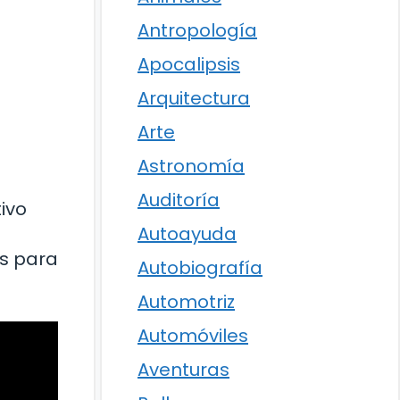
Antropología
Apocalipsis
Arquitectura
Arte
Astronomía
Auditoría
ivo
Autoayuda
as para
Autobiografía
Automotriz
Automóviles
Aventuras