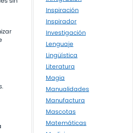
es sin
Inspiración
Inspirador
izar
Investigación
e
Lenguaje
Lingüística
Literatura
Magia
s.
Manualidades
Manufactura
Mascotas
Matemáticas
a