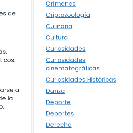
Crímenes
es de
Criptozoología
Culinaria
Cultura
Curiosidades
as.
ticos.
Curiosidades
cinematográficas
Curiosidades Históricas
rarse a
Danza
de la
Deporte
o.
Deportes
Derecho