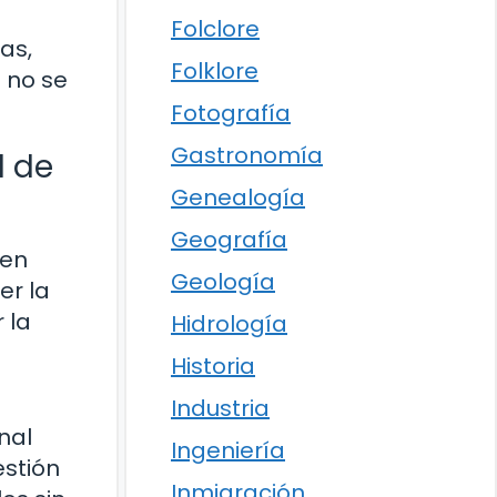
Folclore
as,
Folklore
 no se
Fotografía
Gastronomía
l de
Genealogía
Geografía
 en
Geología
er la
 la
Hidrología
Historia
Industria
nal
Ingeniería
estión
Inmigración