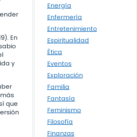
Energía
render
Enfermería
Entretenimiento
9). En
Espiritualidad
sabio
Ética
el
ida y
Eventos
Exploración
aber
Familia
s más
Fantasía
sí que
Feminismo
ersión
Filosofía
Finanzas