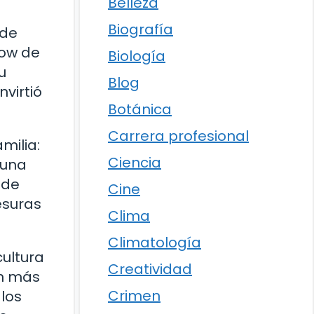
Belleza
Biografía
 de
how de
Biología
u
Blog
nvirtió
Botánica
Carrera profesional
milia:
Ciencia
 una
 de
Cine
esuras
Clima
Climatología
cultura
Creatividad
ón más
Crimen
 los