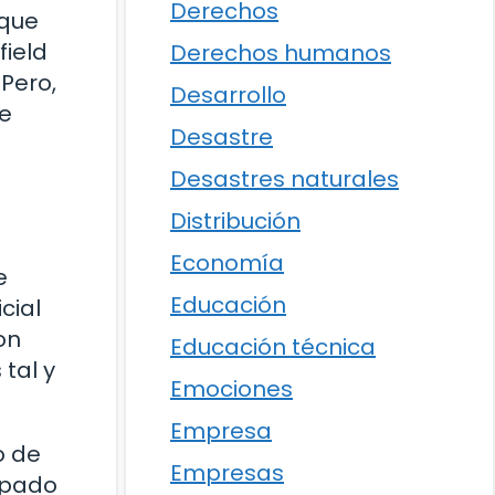
Derechos
 que
field
Derechos humanos
 Pero,
Desarrollo
te
Desastre
Desastres naturales
Distribución
Economía
e
Educación
cial
on
Educación técnica
tal y
Emociones
Empresa
o de
Empresas
rapado