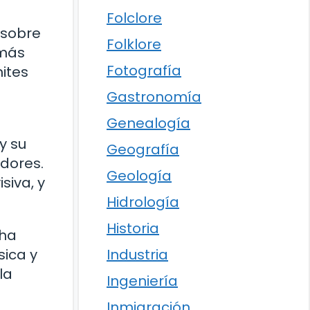
Folclore
 sobre
Folklore
 más
Fotografía
mites
Gastronomía
Genealogía
y su
Geografía
dores.
Geología
siva, y
Hidrología
Historia
 ha
sica y
Industria
la
Ingeniería
Inmigración