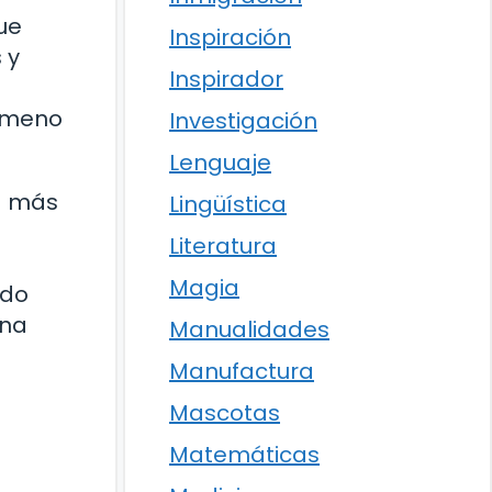
ue
Inspiración
 y
Inspirador
nómeno
Investigación
Lenguaje
va más
Lingüística
Literatura
Magia
ado
una
Manualidades
Manufactura
Mascotas
Matemáticas