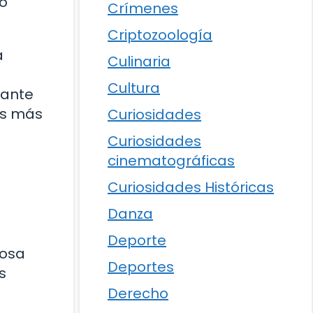
jo
Crímenes
Criptozoología
a
Culinaria
Cultura
vante
ias más
Curiosidades
Curiosidades
cinematográficas
Curiosidades Históricas
Danza
Deporte
mosa
Deportes
s
Derecho