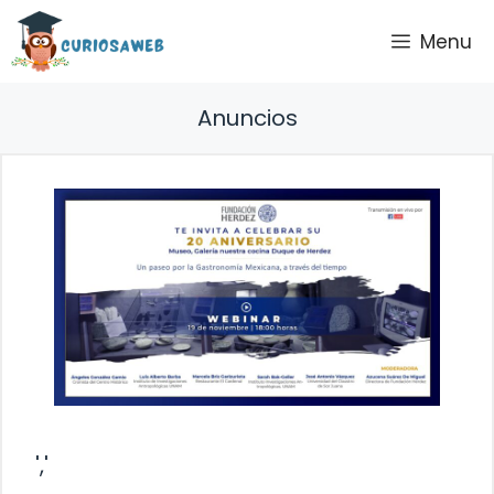
Saltar
Menu
al
contenido
Anuncios
','