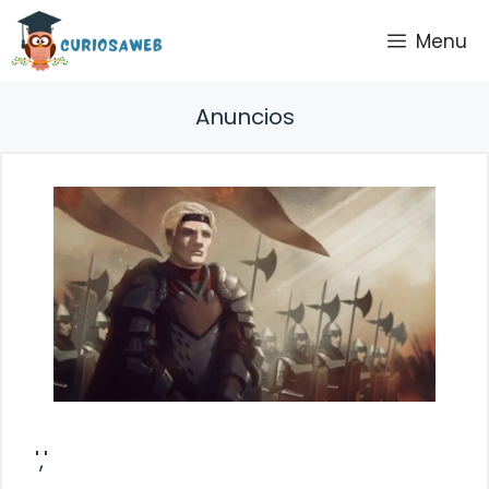
Saltar
Menu
al
contenido
Anuncios
','