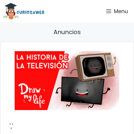
Saltar
Menu
al
contenido
Anuncios
','