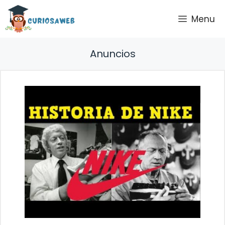
Saltar
Menu
al
contenido
Anuncios