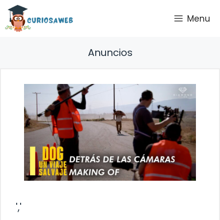
Saltar
Menu
al
contenido
Anuncios
','