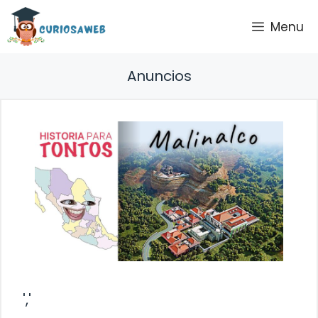
Saltar
Menu
al
contenido
Anuncios
','