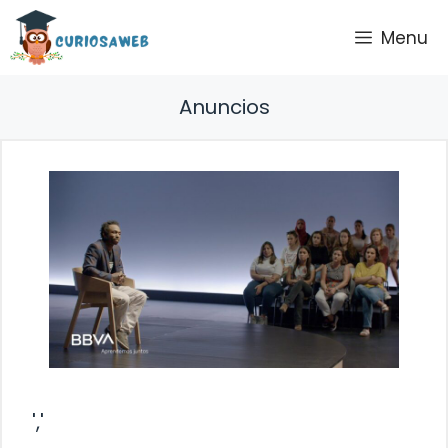
Saltar
Menu
al
contenido
Anuncios
','