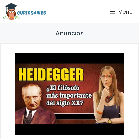
Saltar
Menu
al
contenido
Anuncios