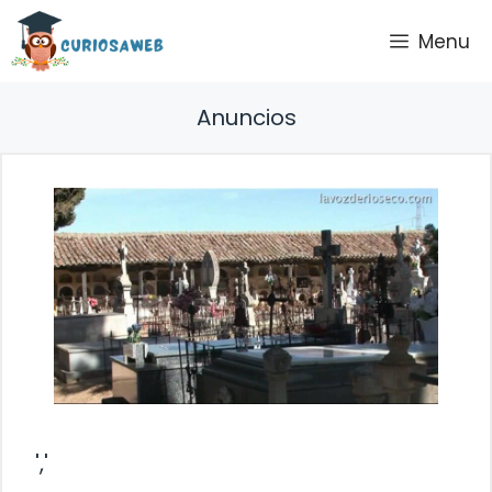
Saltar
Menu
al
contenido
Anuncios
','