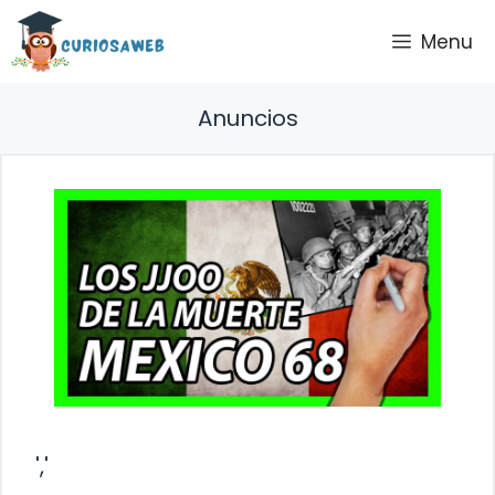
Saltar
Menu
al
contenido
Anuncios
','