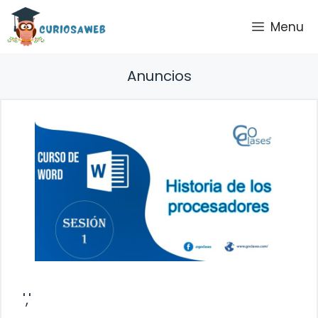
Saltar
Menu
al
contenido
Anuncios
','