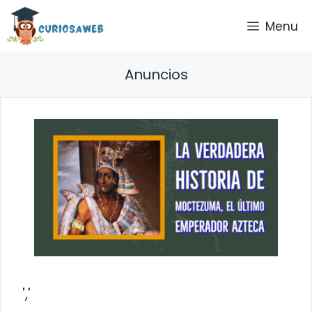
Saltar
Menu
al
contenido
Anuncios
','