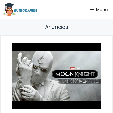
Saltar
Menu
al
contenido
Anuncios