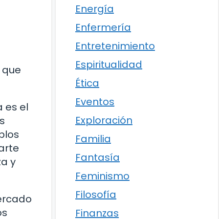
Energía
Enfermería
s
Entretenimiento
Espiritualidad
s que
Ética
Eventos
 es el
Exploración
s
blos
Familia
arte
Fantasía
a y
Feminismo
Filosofía
mercado
os
Finanzas