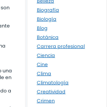
Belleza
 son
Biografía
Biología
tante
Blog
Botánica
una
Carrera profesional
Ciencia
Cine
o una
Clima
le en
Climatología
ado a
Creatividad
Crimen