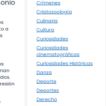
monio
Crímenes
Criptozoología
Culinaria
es
to a
Cultura
us
Curiosidades
Curiosidades
cinematográficas
Curiosidades Históricas
os
enan
Danza
idos.
Deporte
resión
Deportes
Derecho
e