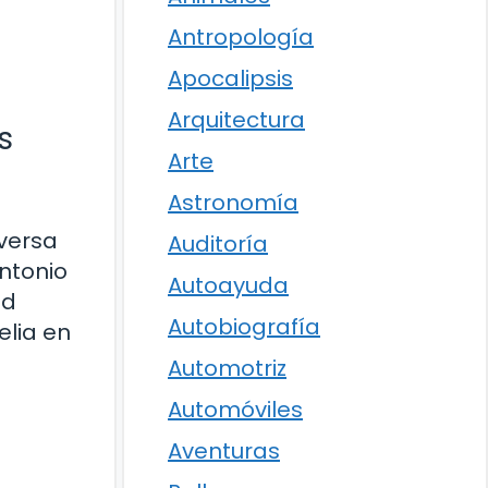
Antropología
Apocalipsis
Arquitectura
s
Arte
Astronomía
iversa
Auditoría
Antonio
Autoayuda
ad
Autobiografía
elia en
Automotriz
Automóviles
Aventuras