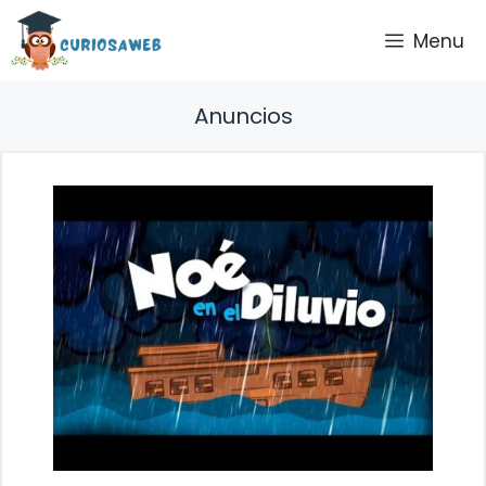
Saltar
Menu
al
contenido
Anuncios