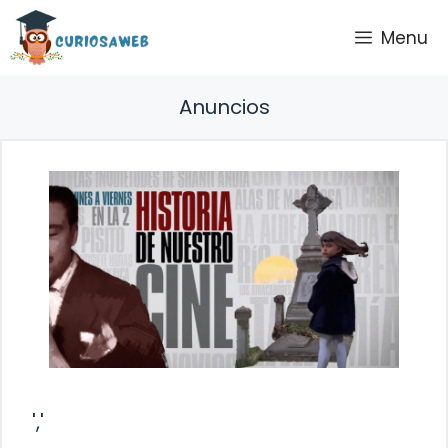
Saltar
Menu
al
contenido
Anuncios
','