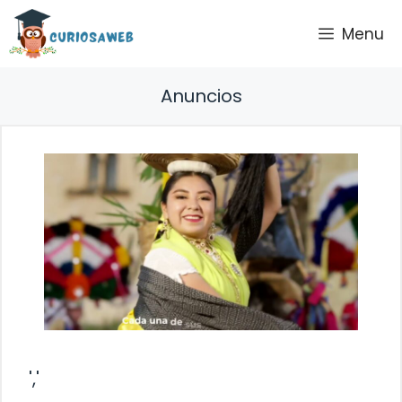
Saltar
Menu
al
contenido
Anuncios
','