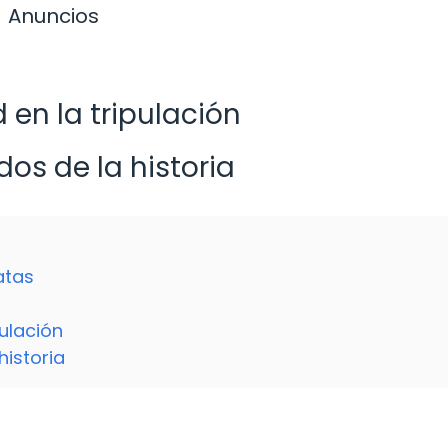
Anuncios
 en la tripulación
s de la historia
ratas
pulación
istoria