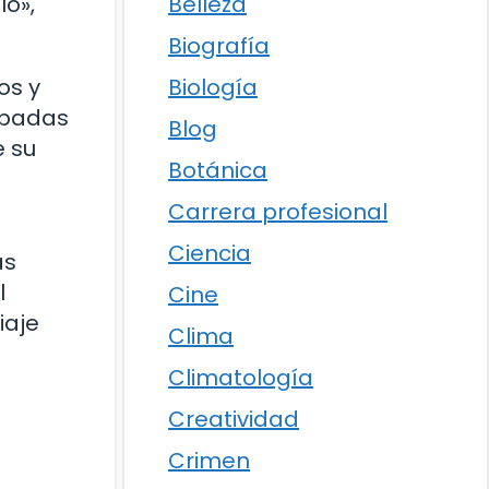
Belleza
lo»,
Biografía
Biología
os y
espadas
Blog
e su
Botánica
Carrera profesional
Ciencia
as
l
Cine
iaje
Clima
Climatología
Creatividad
Crimen