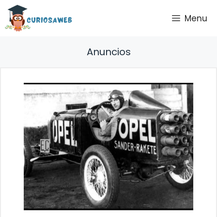
Saltar
Menu
al
contenido
Anuncios