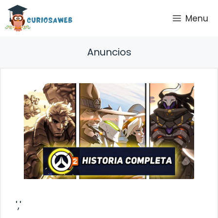
Saltar
Menu
al
contenido
Anuncios
','