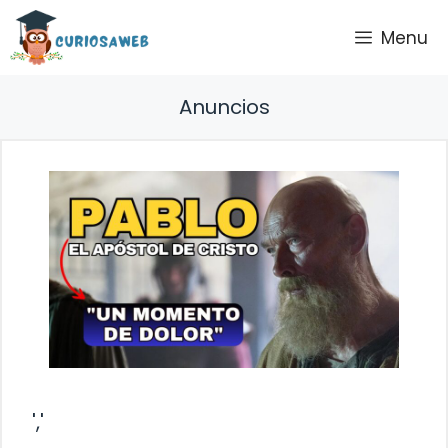
Saltar
Menu
al
contenido
Anuncios
','