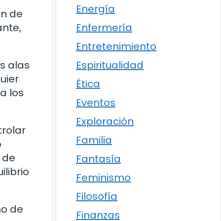
Energía
ón de
Enfermería
ante,
Entretenimiento
Espiritualidad
s alas
uier
Ética
a los
Eventos
Exploración
rolar
Familia
o
r de
Fantasía
ilibrio
Feminismo
Filosofía
no de
Finanzas