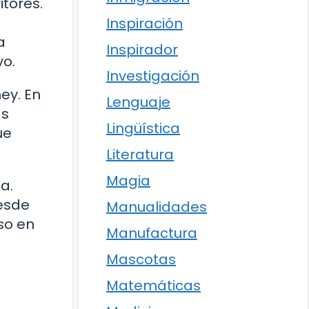
tores.
Inspiración
a
Inspirador
vo.
Investigación
ey. En
Lenguaje
as
Lingüística
ue
Literatura
Magia
a.
esde
Manualidades
so en
Manufactura
Mascotas
Matemáticas