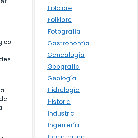
ier
Folclore
Folklore
Fotografía
gico
Gastronomía
Genealogía
des.
Geografía
Geología
Hidrología
la
 de
Historia
a
Industria
Ingeniería
Inmigración