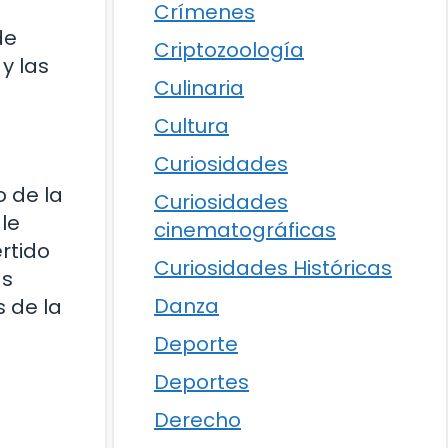
Crímenes
de
Criptozoología
y las
Culinaria
Cultura
Curiosidades
o de la
Curiosidades
 le
cinematográficas
rtido
Curiosidades Históricas
as
Danza
s de la
Deporte
Deportes
Derecho