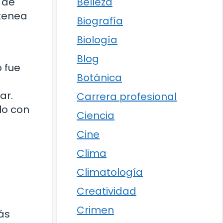
Belleza
 de
Atenea
Biografía
Biología
Blog
 fue
Botánica
ar.
Carrera profesional
lo con
Ciencia
Cine
Clima
Climatología
Creatividad
Crimen
ás