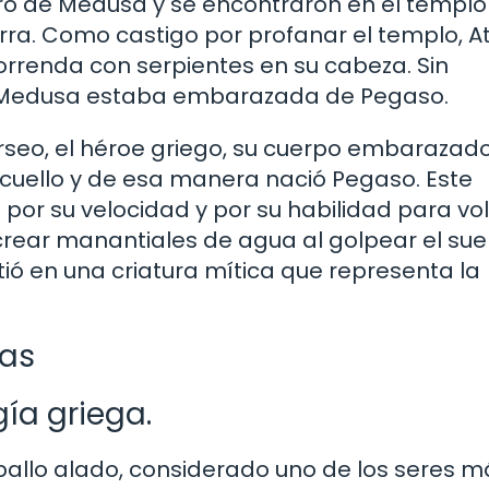
ró de Medusa y se encontraron en el templo
uerra. Como castigo por profanar el templo, 
rrenda con serpientes en su cabeza. Sin
, Medusa estaba embarazada de Pegaso.
eo, el héroe griego, su cuerpo embarazado
 cuello y de esa manera nació Pegaso. Este
or su velocidad y por su habilidad para vol
crear manantiales de agua al golpear el sue
tió en una criatura mítica que representa la
das
gía griega.
ballo alado, considerado uno de los seres m