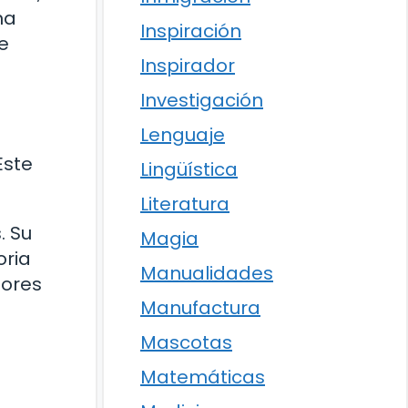
na
Inspiración
e
Inspirador
Investigación
Lenguaje
Este
Lingüística
Literatura
. Su
Magia
oria
Manualidades
jores
Manufactura
Mascotas
Matemáticas