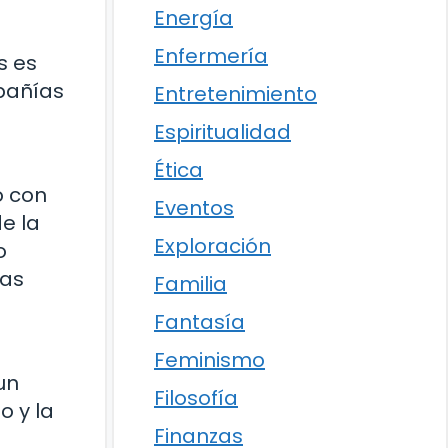
Energía
Enfermería
s es
mpañías
Entretenimiento
Espiritualidad
Ética
o con
Eventos
de la
Exploración
o
las
Familia
Fantasía
Feminismo
un
Filosofía
o y la
Finanzas