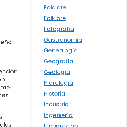
Folclore
Folklore
Fotografía
Gastronomía
leño
Genealogía
Geografía
ección
Geología
en
Hidrología
ximo
Historia
nes.
Industria
Ingeniería
s.
ulos,
Inmigración