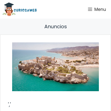
Saltar
Menu
al
contenido
Anuncios
','