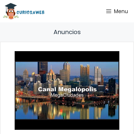
Saltar
Menu
al
contenido
Anuncios