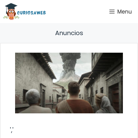
Saltar
Menu
al
contenido
Anuncios
','