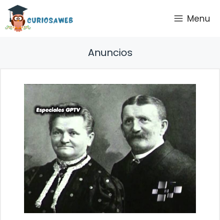
Saltar
Menu
al
contenido
Anuncios