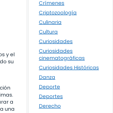
Crímenes
Criptozoología
Culinaria
Cultura
Curiosidades
Curiosidades
s y el
cinematográficas
ado su
Curiosidades Históricas
Danza
Deporte
nción
timas.
Deportes
arar a
Derecho
 a una