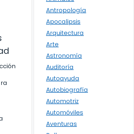
Antropología
Apocalipsis
Arquitectura
s
Arte
dad
Astronomía
ección
Auditoría
Autoayuda
ara
Autobiografía
Automotriz
Automóviles
a
Aventuras