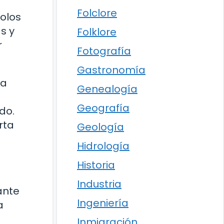
Folclore
colos
s y
Folklore
r
Fotografía
Gastronomía
ra
Genealogía
Geografía
do.
rta
Geología
Hidrología
Historia
Industria
ante
Ingeniería
a
Inmigración