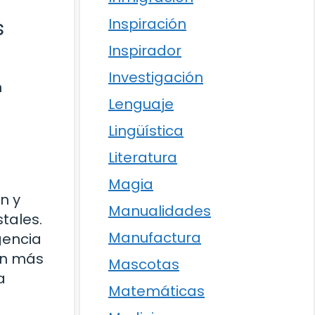
Inspiración
s
Inspirador
Investigación
n
Lenguaje
Lingüística
Literatura
Magia
n y
Manualidades
tales.
Manufactura
gencia
on más
Mascotas
a
Matemáticas