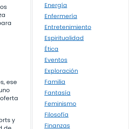
Energía
cos
za
Enfermería
para
Entretenimiento
Espiritualidad
Ética
Eventos
Exploración
Familia
s, ese
 uno
Fantasía
 oferta
Feminismo
Filosofía
orts y
Finanzas
d de