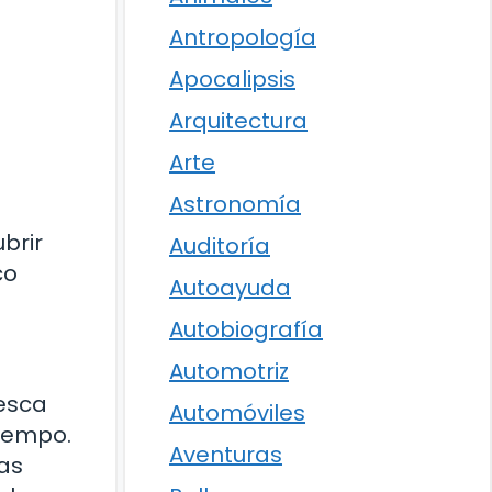
Antropología
Apocalipsis
Arquitectura
Arte
Astronomía
brir
Auditoría
co
Autoayuda
Autobiografía
Automotriz
esca
Automóviles
tiempo.
Aventuras
las