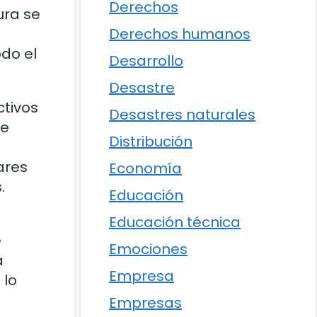
Derechos
ura se
Derechos humanos
do el
Desarrollo
Desastre
tivos
Desastres naturales
ue
Distribución
ares
Economía
.
Educación
Educación técnica
e
Emociones
a
Empresa
 lo
Empresas