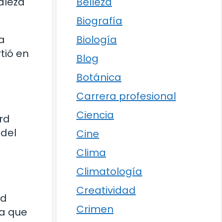
Belleza
aleza
Biografía
Biología
a
tió en
Blog
a
Botánica
Carrera profesional
Ciencia
rd
 del
Cine
Clima
Climatología
Creatividad
ad
Crimen
za que