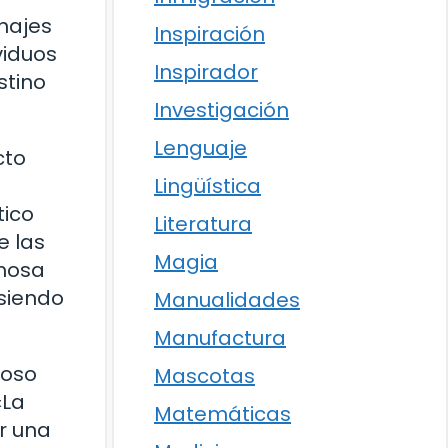
onajes
Inspiración
viduos
Inspirador
stino
Investigación
Lenguaje
cto
Lingüística
tico
Literatura
e las
Magia
amosa
 siendo
Manualidades
Manufactura
moso
Mascotas
«La
Matemáticas
r una