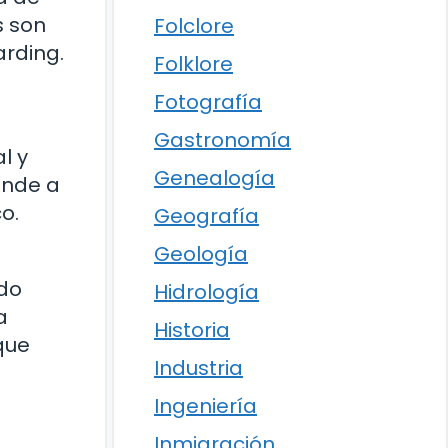
s son
Folclore
arding.
Folklore
Fotografía
Gastronomía
l y
Genealogía
ende a
o.
Geografía
Geología
e
ndo
Hidrología
a
Historia
que
Industria
Ingeniería
Inmigración