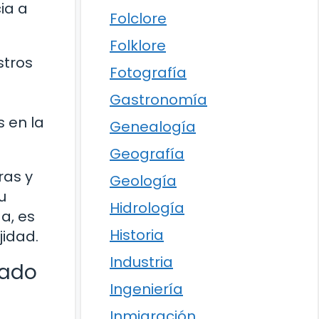
cia a
Folclore
Folklore
stros
Fotografía
Gastronomía
s en la
Genealogía
Geografía
ras y
Geología
u
Hidrología
a, es
Historia
jidad.
Industria
lado
Ingeniería
Inmigración