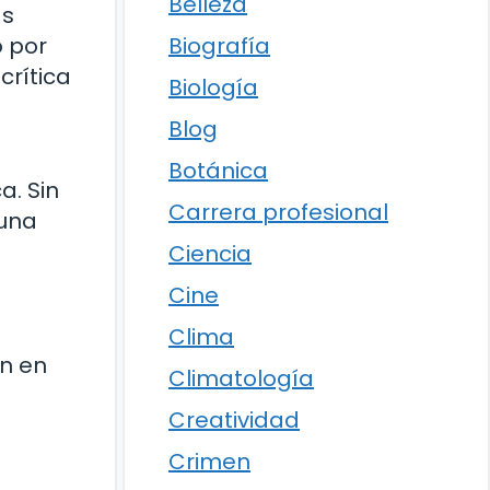
Belleza
as
ó por
Biografía
crítica
Biología
Blog
Botánica
a. Sin
Carrera profesional
 una
Ciencia
Cine
s
Clima
on en
Climatología
Creatividad
Crimen