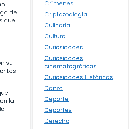
Crímenes
en
rgo de
Criptozoología
as que
Culinaria
Cultura
Curiosidades
Curiosidades
on su
cinematográficas
critos
Curiosidades Históricas
Danza
que
Deporte
en la
la
Deportes
Derecho