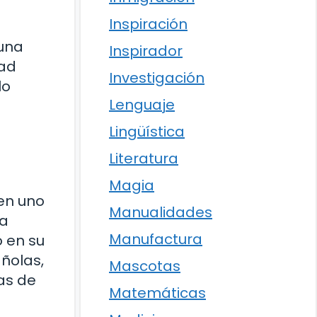
Inspiración
 una
Inspirador
dad
Investigación
lo
Lenguaje
Lingüística
Literatura
Magia
 en uno
Manualidades
na
Manufactura
ó en su
añolas,
Mascotas
as de
Matemáticas