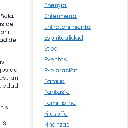
Energía
ñola.
Enfermería
ás de
Entretenimiento
brir
Espiritualidad
dad de
Ética
Eventos
as
gos de
Exploración
uestran
Familia
ociedad
Fantasía
Feminismo
n su
Filosofía
. Su
Finanzas