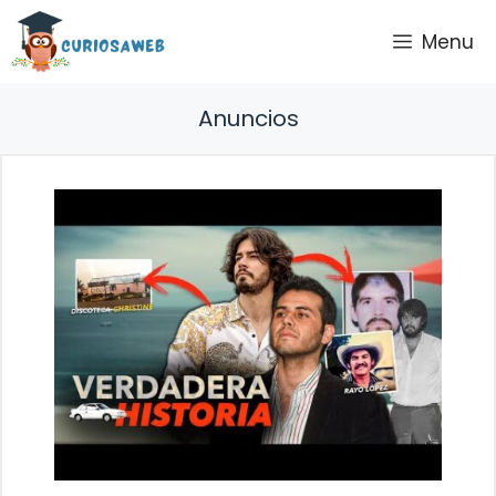
Saltar
Menu
al
contenido
Anuncios