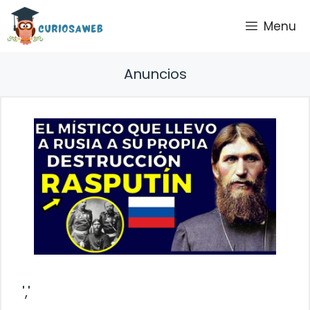
Saltar
Menu
al
contenido
Anuncios
','