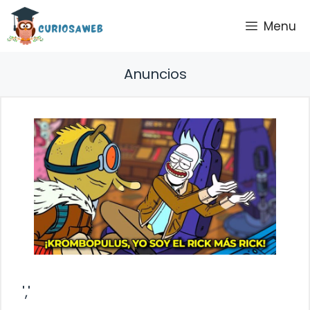
Saltar
Menu
al
contenido
Anuncios
','