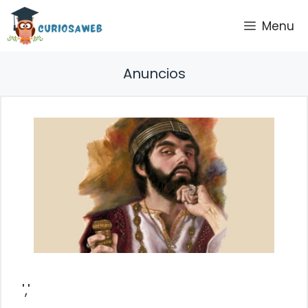
Saltar
Menu
al
contenido
Anuncios
','