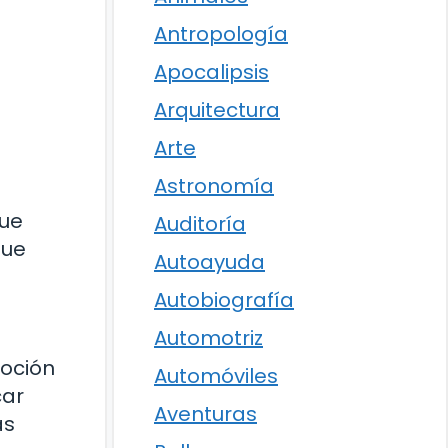
Antropología
Apocalipsis
Arquitectura
Arte
Astronomía
que
Auditoría
que
Autoayuda
Autobiografía
Automotriz
moción
Automóviles
car
Aventuras
as