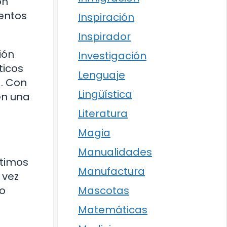
on
lentos
Inspiración
Inspirador
ión
Investigación
ticos
Lenguaje
. Con
Lingüística
en una
Literatura
Magia
Manualidades
ltimos
Manufactura
 vez
Mascotas
ro
Matemáticas