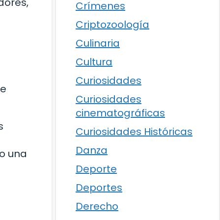
dores,
Crímenes
Criptozoología
Culinaria
Cultura
Curiosidades
ve
Curiosidades
cinematográficas
s
Curiosidades Históricas
Danza
do una
Deporte
Deportes
Derecho