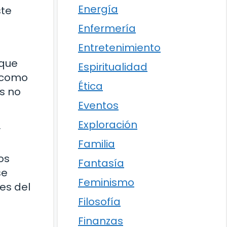
Energía
ste
Enfermería
Entretenimiento
 que
Espiritualidad
s como
Ética
s no
Eventos
Exploración
y
Familia
os
Fantasía
se
Feminismo
es del
Filosofía
Finanzas