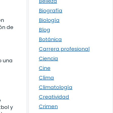
Belleza
Biografía
Biología
en
zón de
Blog
Botánica
Carrera profesional
Ciencia
o una
Cine
Clima
Climatología
Creatividad
o
Crimen
bol y