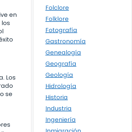
Folclore
ive en
Folklore
 los
Fotografía
ol
éxito
Gastronomía
Genealogía
Geografía
Geología
a. Los
erado
Hidrología
po se
Historia
Industria
Ingeniería
ores
Inmigración