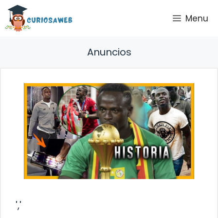
Saltar
Menu
al
contenido
Anuncios
','