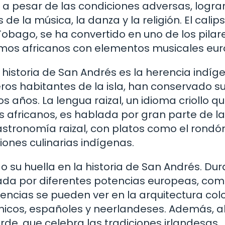
 a pesar de las condiciones adversas, logra
 de la música, la danza y la religión. El calips
Tobago, se ha convertido en uno de los pilar
tmos africanos con elementos musicales eur
a historia de San Andrés es la herencia indíg
eros habitantes de la isla, han conservado s
s años. La lengua raizal, un idioma criollo q
es africanos, es hablada por gran parte de la
stronomía raizal, con platos como el rondón
ciones culinarias indígenas.
o su huella en la historia de San Andrés. Du
putada por diferentes potencias europeas, co
uencias se pueden ver en la arquitectura colo
ánicos, españoles y neerlandeses. Además, 
erde, que celebra las tradiciones irlandesas,