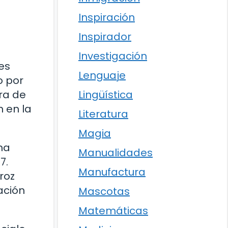
Inspiración
Inspirador
Investigación
es
Lenguaje
o por
ra de
Lingüística
n en la
Literatura
Magia
na
Manualidades
7.
Manufactura
roz
ración
Mascotas
Matemáticas