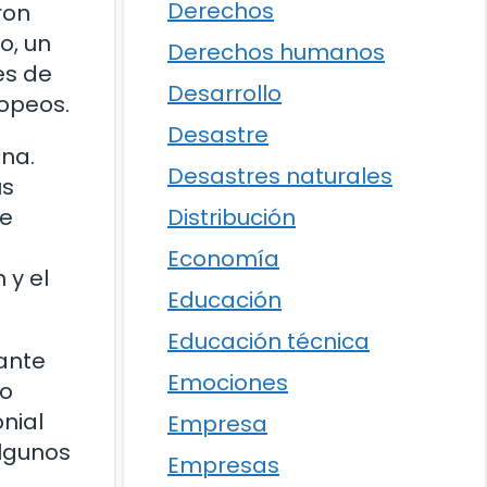
Derechos
ron
o, un
Derechos humanos
es de
Desarrollo
opeos.
Desastre
ena.
Desastres naturales
us
ue
Distribución
Economía
 y el
Educación
Educación técnica
rante
Emociones
mo
nial
Empresa
algunos
Empresas