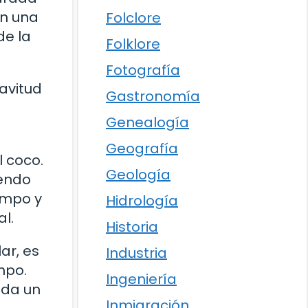
en una
Folclore
de la
Folklore
Fotografía
lavitud
Gastronomía
Genealogía
Geografía
l coco.
Geología
yendo
empo y
Hidrología
l.
Historia
ar, es
Industria
mpo.
Ingeniería
 da un
Inmigración