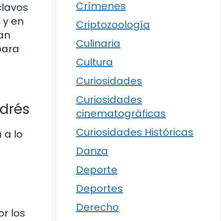
Crímenes
clavos
 y en
Criptozoología
an
Culinaria
para
Cultura
Curiosidades
Curiosidades
ndrés
cinematográficas
Curiosidades Históricas
 a lo
Danza
Deporte
Deportes
Derecho
or los