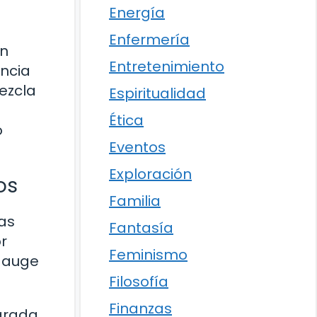
Energía
Enfermería
on
Entretenimiento
encia
ezcla
Espiritualidad
Ética
o
Eventos
Exploración
os
Familia
as
Fantasía
r
Feminismo
l auge
Filosofía
Finanzas
parada