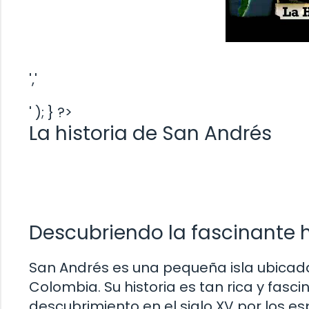
','
' ); } ?>
La historia de San Andrés
Descubriendo la fascinante h
San Andrés es una pequeña isla ubicada 
Colombia. Su historia es tan rica y fas
descubrimiento en el siglo XV por los e