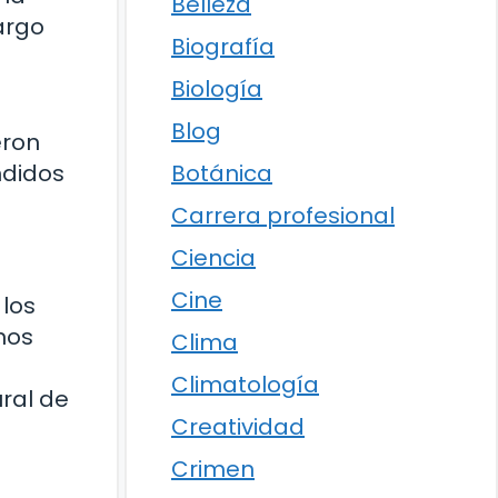
Belleza
argo
Biografía
Biología
Blog
eron
ndidos
Botánica
Carrera profesional
Ciencia
Cine
 los
nos
Clima
Climatología
ural de
Creatividad
Crimen