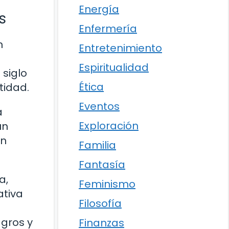
Energía
s
Enfermería
n
Entretenimiento
Espiritualidad
 siglo
Ética
tidad.
Eventos
a
Exploración
un
an
Familia
Fantasía
a,
Feminismo
ativa
Filosofía
agros y
Finanzas