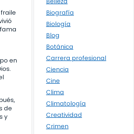
Belleza
fraile
Biografía
ivió
Biología
u fama
Blog
Botánica
Carrera profesional
mpo en
ios.
Ciencia
el
Cine
Clima
pués,
Climatología
s de
Creatividad
s y
Crimen