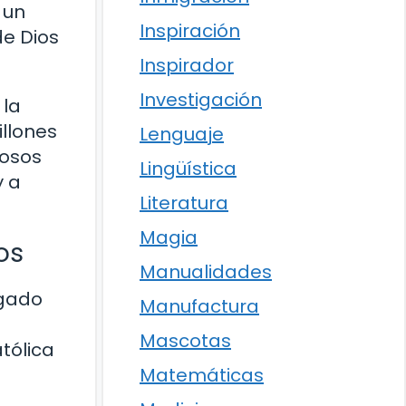
 un
Inspiración
de Dios
Inspirador
Investigación
 la
illones
Lenguaje
rosos
Lingüística
y a
Literatura
Magia
os
Manualidades
egado
Manufactura
Mascotas
tólica
Matemáticas