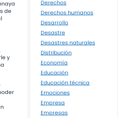
Derechos
Annaya
os de
Derechos humanos
l
Desarrollo
Desastre
Desastres naturales
.
Distribución
le y
Economía
ha
Educación
Educación técnica
e
 poder
Emociones
Empresa
en
Empresas