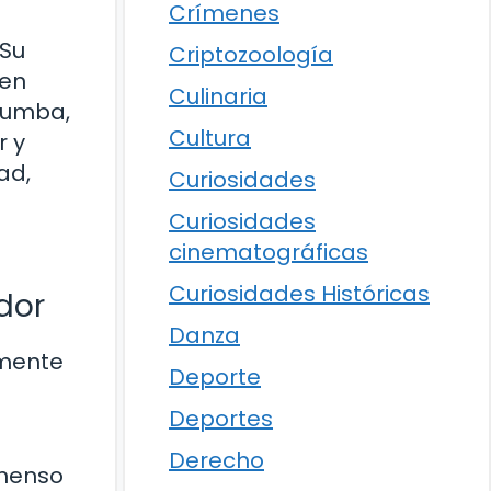
Crímenes
 Su
Criptozoología
 en
Culinaria
 tumba,
Cultura
r y
ad,
Curiosidades
Curiosidades
cinematográficas
Curiosidades Históricas
dor
Danza
lmente
Deporte
Deportes
Derecho
nmenso