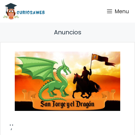
Saltar
Menu
al
contenido
Anuncios
','