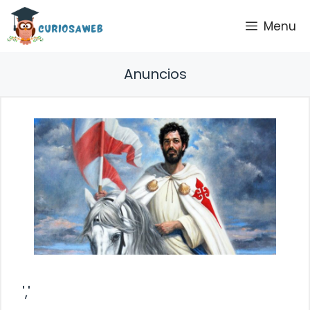
Saltar
Menu
al
contenido
Anuncios
','