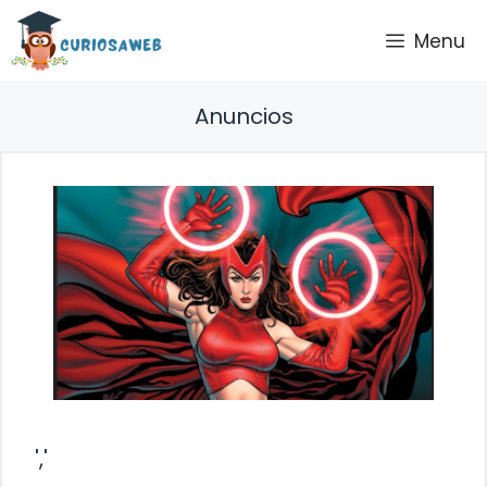
Saltar
Menu
al
contenido
Anuncios
','