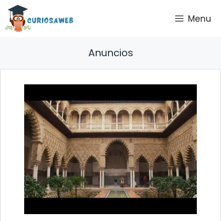
Saltar
Menu
al
contenido
Anuncios